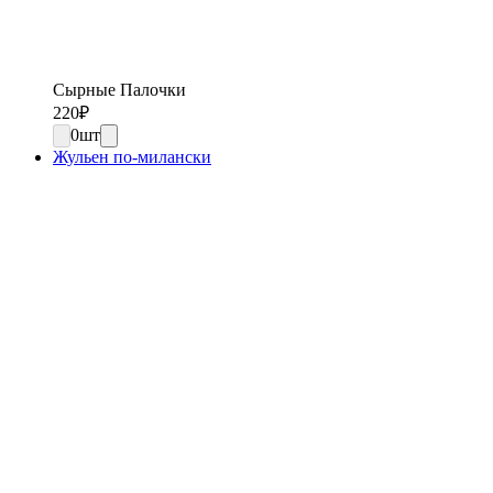
Сырные Палочки
220
₽
0
шт
Жульен по-милански