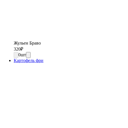
Жульен Браво
320
₽
0
шт
Картофель фри