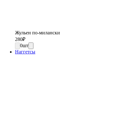
Жульен по-милански
280
₽
0
шт
Наггетсы