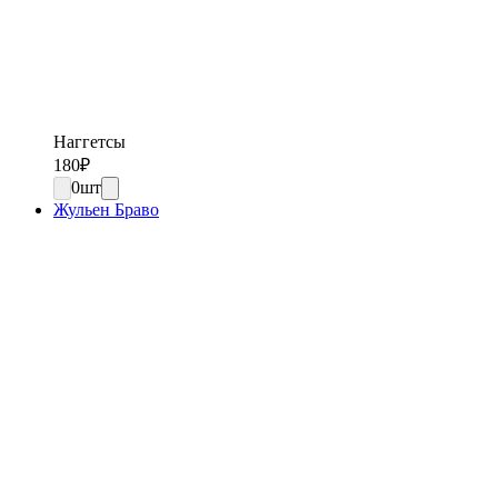
Наггетсы
180
₽
0
шт
Жульен Браво