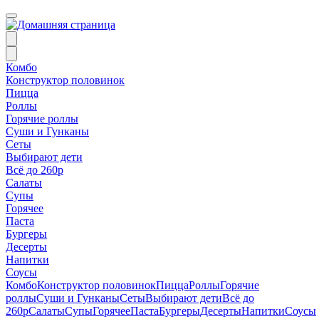
Комбо
Конструктор половинок
Пицца
Роллы
Горячие роллы
Суши и Гунканы
Сеты
Выбирают дети
Всё до 260р
Салаты
Супы
Горячее
Паста
Бургеры
Десерты
Напитки
Соусы
Комбо
Конструктор половинок
Пицца
Роллы
Горячие
роллы
Суши и Гунканы
Сеты
Выбирают дети
Всё до
260р
Салаты
Супы
Горячее
Паста
Бургеры
Десерты
Напитки
Соусы