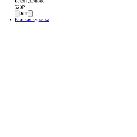
Бекон Делюкс
520
₽
0
шт
Райская курочка