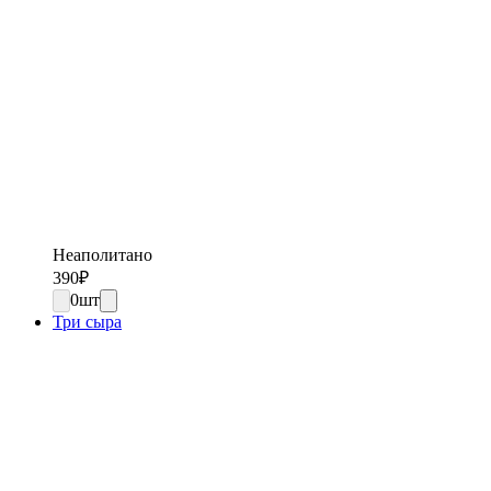
Неаполитано
390
₽
0
шт
Три сыра