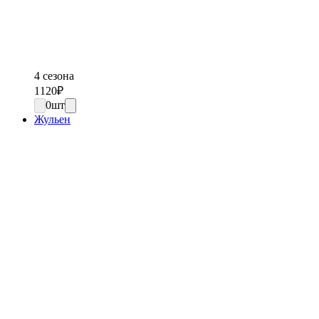
4 сезона
1120
₽
0
шт
Жульен