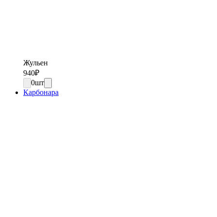
Жульен
940
₽
0
шт
Карбонара