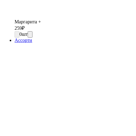
Маргарита +
259
₽
0
шт
Ассорти