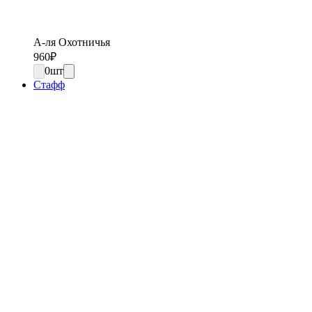
А-ля Охотничья
960
₽
0
шт
Стафф