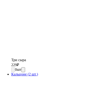
Три сыра
229
₽
0
шт
Кальцоне (2 шт.)