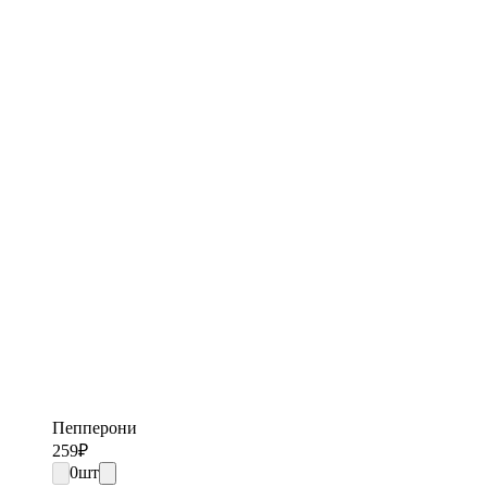
Пепперони
259
₽
0
шт