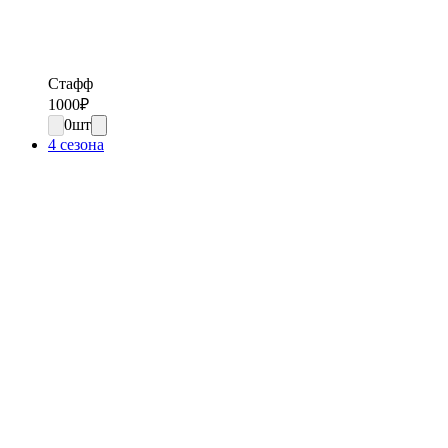
Стафф
1000
₽
0
шт
4 сезона