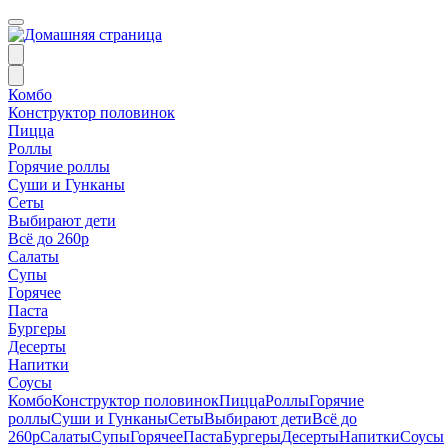
Комбо
Конструктор половинок
Пицца
Роллы
Горячие роллы
Суши и Гунканы
Сеты
Выбирают дети
Всё до 260р
Салаты
Супы
Горячее
Паста
Бургеры
Десерты
Напитки
Соусы
Комбо
Конструктор половинок
Пицца
Роллы
Горячие
роллы
Суши и Гунканы
Сеты
Выбирают дети
Всё до
260р
Салаты
Супы
Горячее
Паста
Бургеры
Десерты
Напитки
Соусы