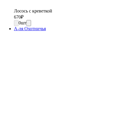
Лосось с креветкой
670
₽
0
шт
А-ля Охотничья