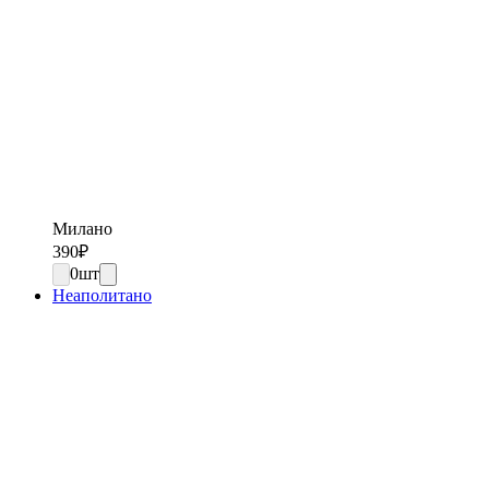
Милано
390
₽
0
шт
Неаполитано