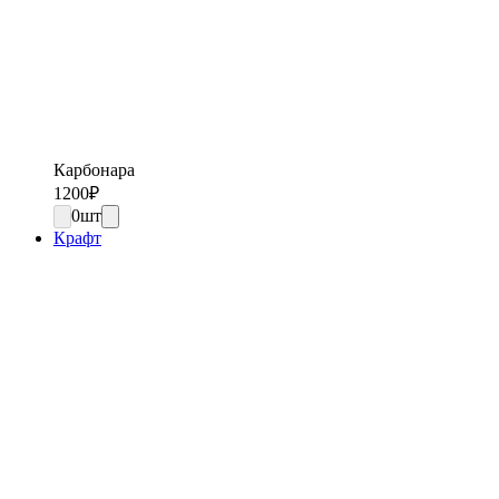
Карбонара
1200
₽
0
шт
Крафт