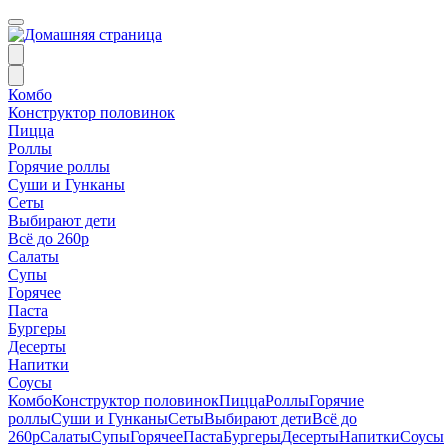
Комбо
Конструктор половинок
Пицца
Роллы
Горячие роллы
Суши и Гунканы
Сеты
Выбирают дети
Всё до 260р
Салаты
Супы
Горячее
Паста
Бургеры
Десерты
Напитки
Соусы
Комбо
Конструктор половинок
Пицца
Роллы
Горячие
роллы
Суши и Гунканы
Сеты
Выбирают дети
Всё до
260р
Салаты
Супы
Горячее
Паста
Бургеры
Десерты
Напитки
Соусы