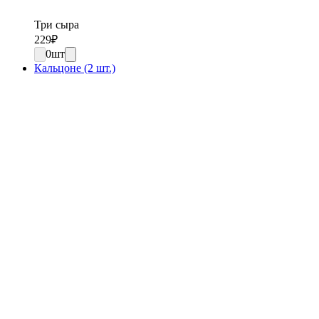
Три сыра
229
₽
0
шт
Кальцоне (2 шт.)