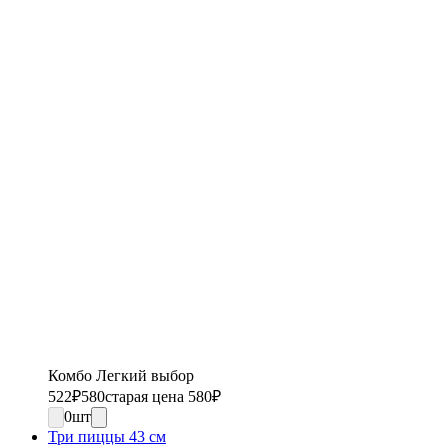
Комбо Легкий выбор
522
₽
580
старая цена 580
₽
0
шт
Три пиццы 43 см