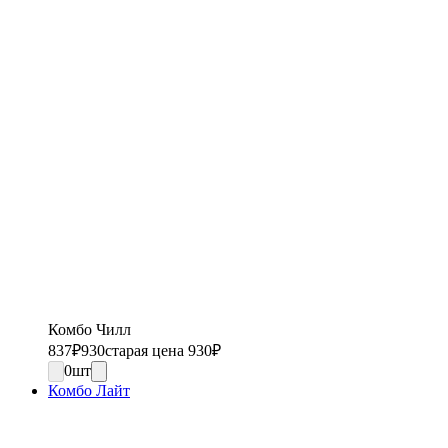
Комбо Чилл
837
₽
930
старая цена 930
₽
0
шт
Комбо Лайт