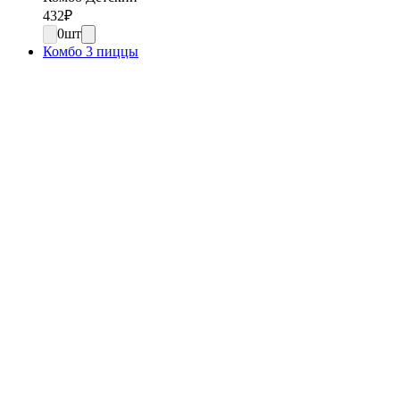
432
₽
0
шт
Комбо 3 пиццы