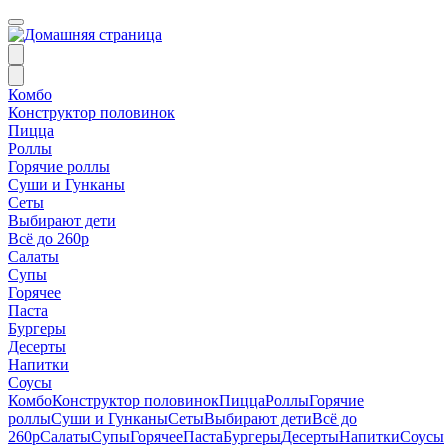
Комбо
Конструктор половинок
Пицца
Роллы
Горячие роллы
Суши и Гунканы
Сеты
Выбирают дети
Всё до 260р
Салаты
Супы
Горячее
Паста
Бургеры
Десерты
Напитки
Соусы
Комбо
Конструктор половинок
Пицца
Роллы
Горячие
роллы
Суши и Гунканы
Сеты
Выбирают дети
Всё до
260р
Салаты
Супы
Горячее
Паста
Бургеры
Десерты
Напитки
Соусы