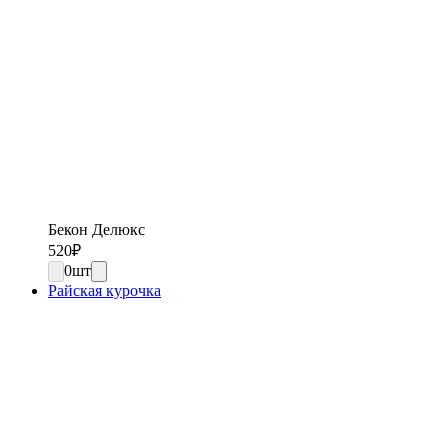
Бекон Делюкс
520
₽
0
шт
Райская курочка