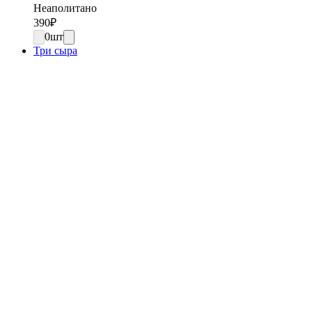
Неаполитано
390
₽
0
шт
Три сыра