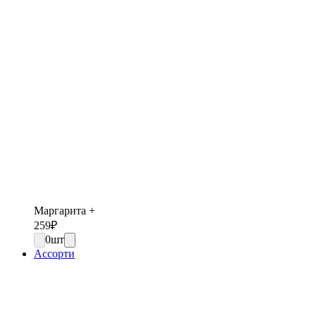
Маргарита +
259
₽
0
шт
Ассорти