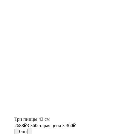
Три пиццы 43 см
2688
₽
3 360
старая цена 3 360
₽
0
шт