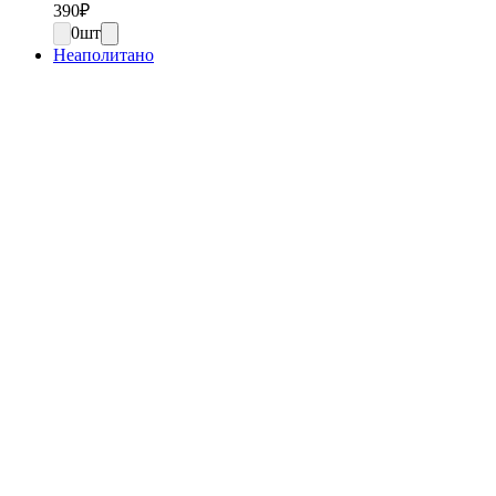
390
₽
0
шт
Неаполитано