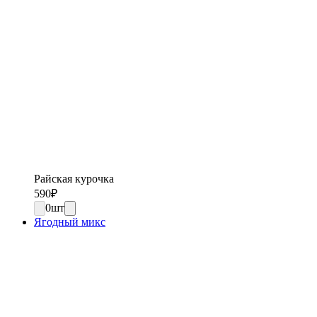
Райская курочка
590
₽
0
шт
Ягодный микс