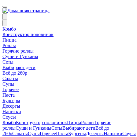
Комбо
Конструктор половинок
Пицца
Роллы
Горячие роллы
Суши и Гунканы
Сеты
Выбирают дети
Всё до 260р
Салаты
Супы
Горячее
Паста
Бургеры
Десерты
Напитки
Соусы
Комбо
Конструктор половинок
Пицца
Роллы
Горячие
роллы
Суши и Гунканы
Сеты
Выбирают дети
Всё до
260р
Салаты
Супы
Горячее
Паста
Бургеры
Десерты
Напитки
Соусы