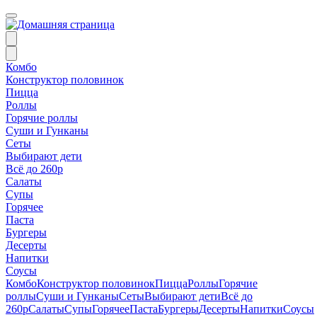
Комбо
Конструктор половинок
Пицца
Роллы
Горячие роллы
Суши и Гунканы
Сеты
Выбирают дети
Всё до 260р
Салаты
Супы
Горячее
Паста
Бургеры
Десерты
Напитки
Соусы
Комбо
Конструктор половинок
Пицца
Роллы
Горячие
роллы
Суши и Гунканы
Сеты
Выбирают дети
Всё до
260р
Салаты
Супы
Горячее
Паста
Бургеры
Десерты
Напитки
Соусы