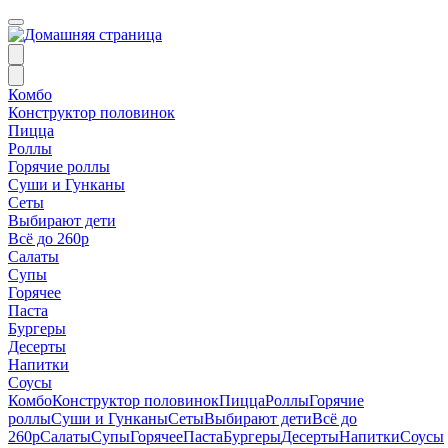
Комбо
Конструктор половинок
Пицца
Роллы
Горячие роллы
Суши и Гунканы
Сеты
Выбирают дети
Всё до 260р
Салаты
Супы
Горячее
Паста
Бургеры
Десерты
Напитки
Соусы
Комбо
Конструктор половинок
Пицца
Роллы
Горячие
роллы
Суши и Гунканы
Сеты
Выбирают дети
Всё до
260р
Салаты
Супы
Горячее
Паста
Бургеры
Десерты
Напитки
Соусы