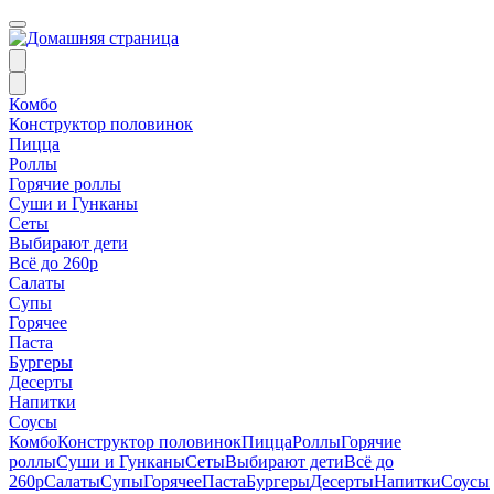
Комбо
Конструктор половинок
Пицца
Роллы
Горячие роллы
Суши и Гунканы
Сеты
Выбирают дети
Всё до 260р
Салаты
Супы
Горячее
Паста
Бургеры
Десерты
Напитки
Соусы
Комбо
Конструктор половинок
Пицца
Роллы
Горячие
роллы
Суши и Гунканы
Сеты
Выбирают дети
Всё до
260р
Салаты
Супы
Горячее
Паста
Бургеры
Десерты
Напитки
Соусы