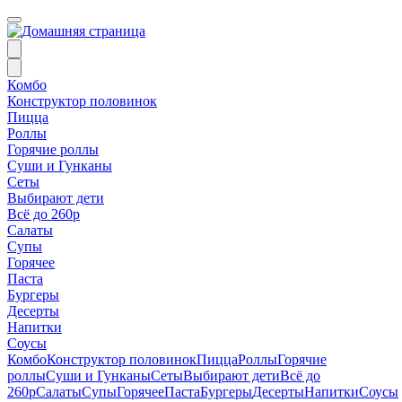
Комбо
Конструктор половинок
Пицца
Роллы
Горячие роллы
Суши и Гунканы
Сеты
Выбирают дети
Всё до 260р
Салаты
Супы
Горячее
Паста
Бургеры
Десерты
Напитки
Соусы
Комбо
Конструктор половинок
Пицца
Роллы
Горячие
роллы
Суши и Гунканы
Сеты
Выбирают дети
Всё до
260р
Салаты
Супы
Горячее
Паста
Бургеры
Десерты
Напитки
Соусы