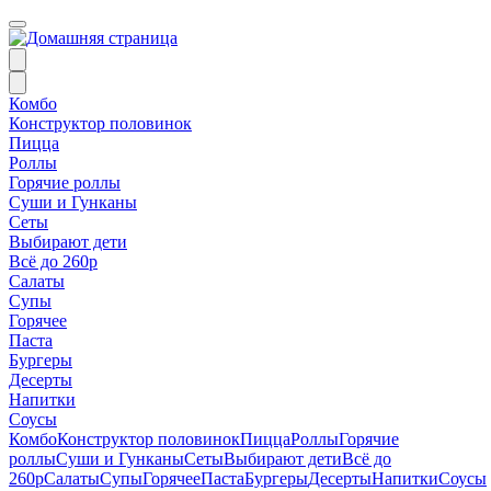
Комбо
Конструктор половинок
Пицца
Роллы
Горячие роллы
Суши и Гунканы
Сеты
Выбирают дети
Всё до 260р
Салаты
Супы
Горячее
Паста
Бургеры
Десерты
Напитки
Соусы
Комбо
Конструктор половинок
Пицца
Роллы
Горячие
роллы
Суши и Гунканы
Сеты
Выбирают дети
Всё до
260р
Салаты
Супы
Горячее
Паста
Бургеры
Десерты
Напитки
Соусы