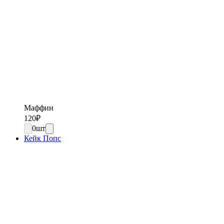
Маффин
120
₽
0
шт
Кейк Попс