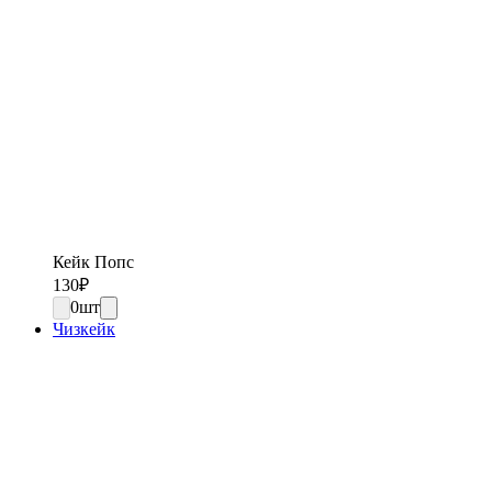
Кейк Попс
130
₽
0
шт
Чизкейк