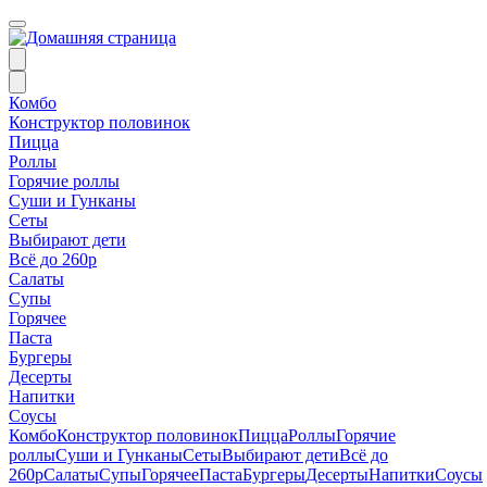
Комбо
Конструктор половинок
Пицца
Роллы
Горячие роллы
Суши и Гунканы
Сеты
Выбирают дети
Всё до 260р
Салаты
Супы
Горячее
Паста
Бургеры
Десерты
Напитки
Соусы
Комбо
Конструктор половинок
Пицца
Роллы
Горячие
роллы
Суши и Гунканы
Сеты
Выбирают дети
Всё до
260р
Салаты
Супы
Горячее
Паста
Бургеры
Десерты
Напитки
Соусы