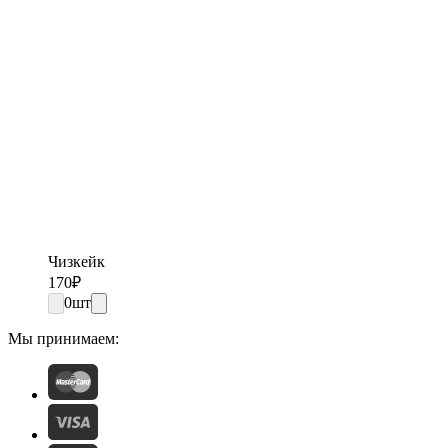
Чизкейк
170
₽
0
шт
Мы принимаем: