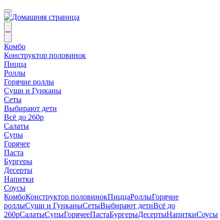
Комбо
Конструктор половинок
Пицца
Роллы
Горячие роллы
Суши и Гунканы
Сеты
Выбирают дети
Всё до 260р
Салаты
Супы
Горячее
Паста
Бургеры
Десерты
Напитки
Соусы
Комбо
Конструктор половинок
Пицца
Роллы
Горячие
роллы
Суши и Гунканы
Сеты
Выбирают дети
Всё до
260р
Салаты
Супы
Горячее
Паста
Бургеры
Десерты
Напитки
Соусы