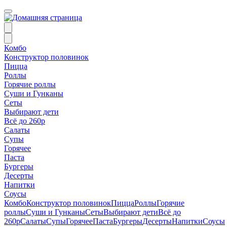
Комбо
Конструктор половинок
Пицца
Роллы
Горячие роллы
Суши и Гунканы
Сеты
Выбирают дети
Всё до 260р
Салаты
Супы
Горячее
Паста
Бургеры
Десерты
Напитки
Соусы
Комбо
Конструктор половинок
Пицца
Роллы
Горячие
роллы
Суши и Гунканы
Сеты
Выбирают дети
Всё до
260р
Салаты
Супы
Горячее
Паста
Бургеры
Десерты
Напитки
Соусы