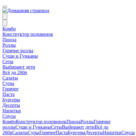
Комбо
Конструктор половинок
Пицца
Роллы
Горячие роллы
Суши и Гунканы
Сеты
Выбирают дети
Всё до 260р
Салаты
Супы
Горячее
Паста
Бургеры
Десерты
Напитки
Соусы
Комбо
Конструктор половинок
Пицца
Роллы
Горячие
роллы
Суши и Гунканы
Сеты
Выбирают дети
Всё до
260р
Салаты
Супы
Горячее
Паста
Бургеры
Десерты
Напитки
Соусы