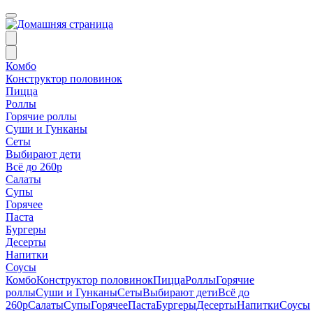
Комбо
Конструктор половинок
Пицца
Роллы
Горячие роллы
Суши и Гунканы
Сеты
Выбирают дети
Всё до 260р
Салаты
Супы
Горячее
Паста
Бургеры
Десерты
Напитки
Соусы
Комбо
Конструктор половинок
Пицца
Роллы
Горячие
роллы
Суши и Гунканы
Сеты
Выбирают дети
Всё до
260р
Салаты
Супы
Горячее
Паста
Бургеры
Десерты
Напитки
Соусы