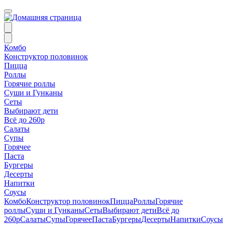
Комбо
Конструктор половинок
Пицца
Роллы
Горячие роллы
Суши и Гунканы
Сеты
Выбирают дети
Всё до 260р
Салаты
Супы
Горячее
Паста
Бургеры
Десерты
Напитки
Соусы
Комбо
Конструктор половинок
Пицца
Роллы
Горячие
роллы
Суши и Гунканы
Сеты
Выбирают дети
Всё до
260р
Салаты
Супы
Горячее
Паста
Бургеры
Десерты
Напитки
Соусы