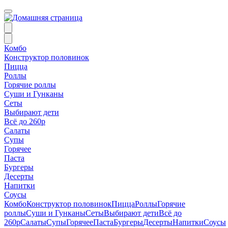
Комбо
Конструктор половинок
Пицца
Роллы
Горячие роллы
Суши и Гунканы
Сеты
Выбирают дети
Всё до 260р
Салаты
Супы
Горячее
Паста
Бургеры
Десерты
Напитки
Соусы
Комбо
Конструктор половинок
Пицца
Роллы
Горячие
роллы
Суши и Гунканы
Сеты
Выбирают дети
Всё до
260р
Салаты
Супы
Горячее
Паста
Бургеры
Десерты
Напитки
Соусы