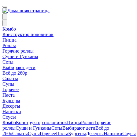
Комбо
Конструктор половинок
Пицца
Роллы
Горячие роллы
Суши и Гунканы
Сеты
Выбирают дети
Всё до 260р
Салаты
Супы
Горячее
Паста
Бургеры
Десерты
Напитки
Соусы
Комбо
Конструктор половинок
Пицца
Роллы
Горячие
роллы
Суши и Гунканы
Сеты
Выбирают дети
Всё до
260р
Салаты
Супы
Горячее
Паста
Бургеры
Десерты
Напитки
Соусы