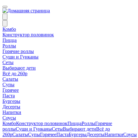
Комбо
Конструктор половинок
Пицца
Роллы
Горячие роллы
Суши и Гунканы
Сеты
Выбирают дети
Всё до 260р
Салаты
Супы
Горячее
Паста
Бургеры
Десерты
Напитки
Соусы
Комбо
Конструктор половинок
Пицца
Роллы
Горячие
роллы
Суши и Гунканы
Сеты
Выбирают дети
Всё до
260р
Салаты
Супы
Горячее
Паста
Бургеры
Десерты
Напитки
Соусы