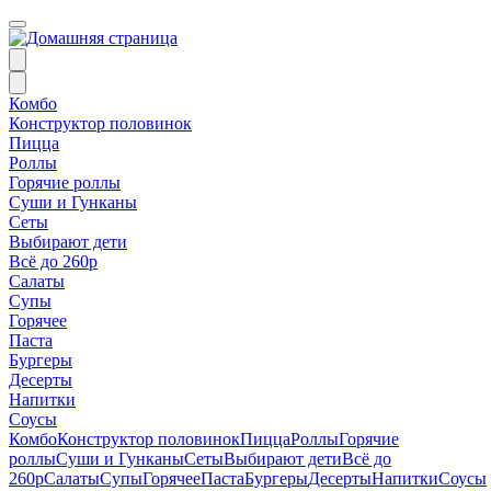
Комбо
Конструктор половинок
Пицца
Роллы
Горячие роллы
Суши и Гунканы
Сеты
Выбирают дети
Всё до 260р
Салаты
Супы
Горячее
Паста
Бургеры
Десерты
Напитки
Соусы
Комбо
Конструктор половинок
Пицца
Роллы
Горячие
роллы
Суши и Гунканы
Сеты
Выбирают дети
Всё до
260р
Салаты
Супы
Горячее
Паста
Бургеры
Десерты
Напитки
Соусы