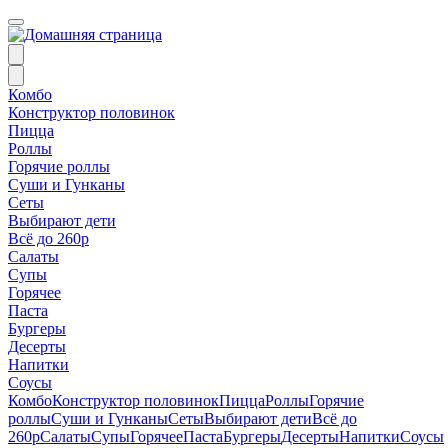
Комбо
Конструктор половинок
Пицца
Роллы
Горячие роллы
Суши и Гунканы
Сеты
Выбирают дети
Всё до 260р
Салаты
Супы
Горячее
Паста
Бургеры
Десерты
Напитки
Соусы
Комбо
Конструктор половинок
Пицца
Роллы
Горячие
роллы
Суши и Гунканы
Сеты
Выбирают дети
Всё до
260р
Салаты
Супы
Горячее
Паста
Бургеры
Десерты
Напитки
Соусы