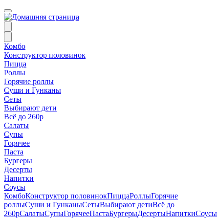
Комбо
Конструктор половинок
Пицца
Роллы
Горячие роллы
Суши и Гунканы
Сеты
Выбирают дети
Всё до 260р
Салаты
Супы
Горячее
Паста
Бургеры
Десерты
Напитки
Соусы
Комбо
Конструктор половинок
Пицца
Роллы
Горячие
роллы
Суши и Гунканы
Сеты
Выбирают дети
Всё до
260р
Салаты
Супы
Горячее
Паста
Бургеры
Десерты
Напитки
Соусы