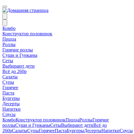
Комбо
Конструктор половинок
Пицца
Роллы
Горячие роллы
Суши и Гунканы
Сеты
Выбирают дети
Всё до 260р
Салаты
Супы
Горячее
Паста
Бургеры
Десерты
Напитки
Соусы
Комбо
Конструктор половинок
Пицца
Роллы
Горячие
роллы
Суши и Гунканы
Сеты
Выбирают дети
Всё до
260р
Салаты
Супы
Горячее
Паста
Бургеры
Десерты
Напитки
Соусы