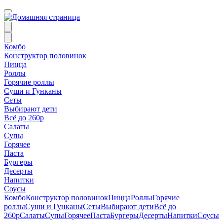
Комбо
Конструктор половинок
Пицца
Роллы
Горячие роллы
Суши и Гунканы
Сеты
Выбирают дети
Всё до 260р
Салаты
Супы
Горячее
Паста
Бургеры
Десерты
Напитки
Соусы
Комбо
Конструктор половинок
Пицца
Роллы
Горячие
роллы
Суши и Гунканы
Сеты
Выбирают дети
Всё до
260р
Салаты
Супы
Горячее
Паста
Бургеры
Десерты
Напитки
Соусы