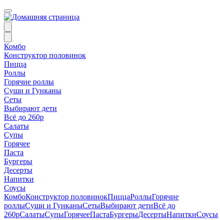
Комбо
Конструктор половинок
Пицца
Роллы
Горячие роллы
Суши и Гунканы
Сеты
Выбирают дети
Всё до 260р
Салаты
Супы
Горячее
Паста
Бургеры
Десерты
Напитки
Соусы
Комбо
Конструктор половинок
Пицца
Роллы
Горячие
роллы
Суши и Гунканы
Сеты
Выбирают дети
Всё до
260р
Салаты
Супы
Горячее
Паста
Бургеры
Десерты
Напитки
Соусы