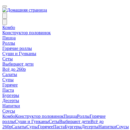
Комбо
Конструктор половинок
Пицца
Роллы
Горячие роллы
Суши и Гунканы
Сеты
Выбирают дети
Всё до 260р
Салаты
Супы
Горячее
Паста
Бургеры
Десерты
Напитки
Соусы
Комбо
Конструктор половинок
Пицца
Роллы
Горячие
роллы
Суши и Гунканы
Сеты
Выбирают дети
Всё до
260р
Салаты
Супы
Горячее
Паста
Бургеры
Десерты
Напитки
Соусы