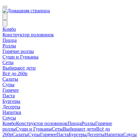
Комбо
Конструктор половинок
Пицца
Роллы
Горячие роллы
Суши и Гунканы
Сеты
Выбирают дети
Всё до 260р
Салаты
Супы
Горячее
Паста
Бургеры
Десерты
Напитки
Соусы
Комбо
Конструктор половинок
Пицца
Роллы
Горячие
роллы
Суши и Гунканы
Сеты
Выбирают дети
Всё до
260р
Салаты
Супы
Горячее
Паста
Бургеры
Десерты
Напитки
Соусы