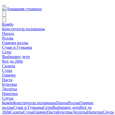
Комбо
Конструктор половинок
Пицца
Роллы
Горячие роллы
Суши и Гунканы
Сеты
Выбирают дети
Всё до 260р
Салаты
Супы
Горячее
Паста
Бургеры
Десерты
Напитки
Соусы
Комбо
Конструктор половинок
Пицца
Роллы
Горячие
роллы
Суши и Гунканы
Сеты
Выбирают дети
Всё до
260р
Салаты
Супы
Горячее
Паста
Бургеры
Десерты
Напитки
Соусы