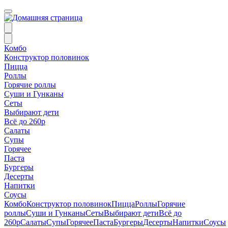
Комбо
Конструктор половинок
Пицца
Роллы
Горячие роллы
Суши и Гунканы
Сеты
Выбирают дети
Всё до 260р
Салаты
Супы
Горячее
Паста
Бургеры
Десерты
Напитки
Соусы
Комбо
Конструктор половинок
Пицца
Роллы
Горячие
роллы
Суши и Гунканы
Сеты
Выбирают дети
Всё до
260р
Салаты
Супы
Горячее
Паста
Бургеры
Десерты
Напитки
Соусы