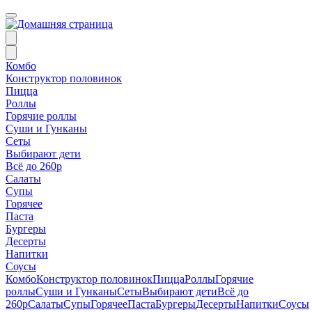
Комбо
Конструктор половинок
Пицца
Роллы
Горячие роллы
Суши и Гунканы
Сеты
Выбирают дети
Всё до 260р
Салаты
Супы
Горячее
Паста
Бургеры
Десерты
Напитки
Соусы
Комбо
Конструктор половинок
Пицца
Роллы
Горячие
роллы
Суши и Гунканы
Сеты
Выбирают дети
Всё до
260р
Салаты
Супы
Горячее
Паста
Бургеры
Десерты
Напитки
Соусы