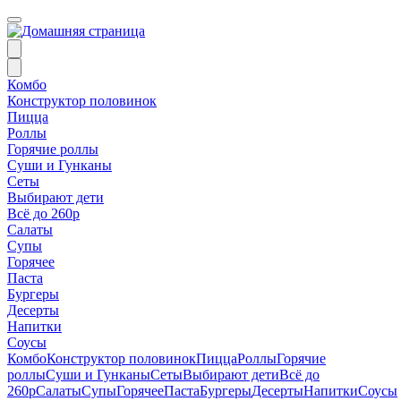
Комбо
Конструктор половинок
Пицца
Роллы
Горячие роллы
Суши и Гунканы
Сеты
Выбирают дети
Всё до 260р
Салаты
Супы
Горячее
Паста
Бургеры
Десерты
Напитки
Соусы
Комбо
Конструктор половинок
Пицца
Роллы
Горячие
роллы
Суши и Гунканы
Сеты
Выбирают дети
Всё до
260р
Салаты
Супы
Горячее
Паста
Бургеры
Десерты
Напитки
Соусы