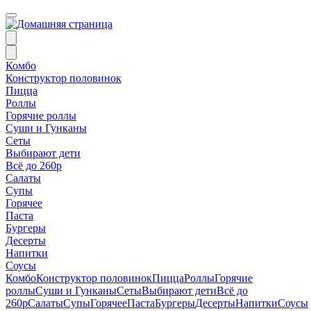
Комбо
Конструктор половинок
Пицца
Роллы
Горячие роллы
Суши и Гунканы
Сеты
Выбирают дети
Всё до 260р
Салаты
Супы
Горячее
Паста
Бургеры
Десерты
Напитки
Соусы
Комбо
Конструктор половинок
Пицца
Роллы
Горячие
роллы
Суши и Гунканы
Сеты
Выбирают дети
Всё до
260р
Салаты
Супы
Горячее
Паста
Бургеры
Десерты
Напитки
Соусы