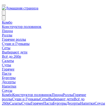
Комбо
Конструктор половинок
Пицца
Роллы
Горячие роллы
Суши и Гунканы
Сеты
Выбирают дети
Всё до 260р
Салаты
Супы
Горячее
Паста
Бургеры
Десерты
Напитки
Соусы
Комбо
Конструктор половинок
Пицца
Роллы
Горячие
роллы
Суши и Гунканы
Сеты
Выбирают дети
Всё до
260р
Салаты
Супы
Горячее
Паста
Бургеры
Десерты
Напитки
Соусы