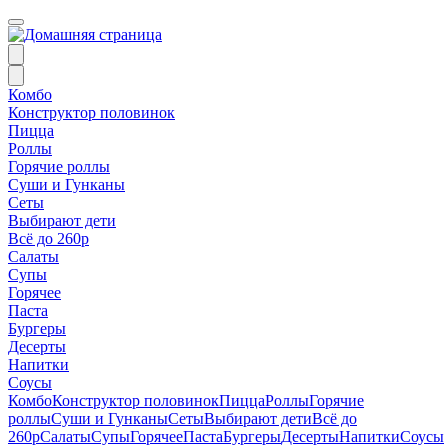
Комбо
Конструктор половинок
Пицца
Роллы
Горячие роллы
Суши и Гунканы
Сеты
Выбирают дети
Всё до 260р
Салаты
Супы
Горячее
Паста
Бургеры
Десерты
Напитки
Соусы
Комбо
Конструктор половинок
Пицца
Роллы
Горячие
роллы
Суши и Гунканы
Сеты
Выбирают дети
Всё до
260р
Салаты
Супы
Горячее
Паста
Бургеры
Десерты
Напитки
Соусы