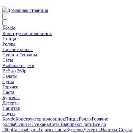
Комбо
Конструктор половинок
Пицца
Роллы
Горячие роллы
Суши и Гунканы
Сеты
Выбирают дети
Всё до 260р
Салаты
Супы
Горячее
Паста
Бургеры
Десерты
Напитки
Соусы
Комбо
Конструктор половинок
Пицца
Роллы
Горячие
роллы
Суши и Гунканы
Сеты
Выбирают дети
Всё до
260р
Салаты
Супы
Горячее
Паста
Бургеры
Десерты
Напитки
Соусы