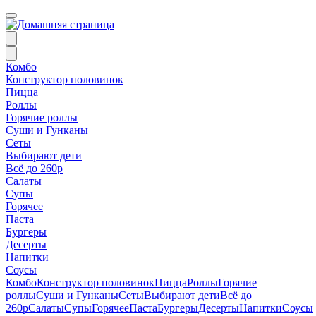
Комбо
Конструктор половинок
Пицца
Роллы
Горячие роллы
Суши и Гунканы
Сеты
Выбирают дети
Всё до 260р
Салаты
Супы
Горячее
Паста
Бургеры
Десерты
Напитки
Соусы
Комбо
Конструктор половинок
Пицца
Роллы
Горячие
роллы
Суши и Гунканы
Сеты
Выбирают дети
Всё до
260р
Салаты
Супы
Горячее
Паста
Бургеры
Десерты
Напитки
Соусы