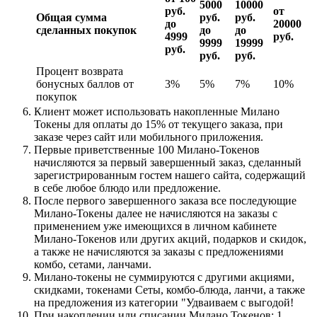
5000
10000
руб.
от
Общая сумма
руб.
руб.
до
20000
сделанных покупок
до
до
4999
руб.
9999
19999
руб.
руб.
руб.
Процент возврата
бонусных баллов от
3%
5%
7%
10%
покупок
Клиент может использовать накопленные Милано
Токены для оплаты до 15% от текущего заказа, при
заказе через сайт или мобильного приложения.
Первые приветственные 100 Милано-Токенов
начисляются за первый завершенный заказ, сделанный
зарегистрированным гостем нашего сайта, содержащий
в себе любое блюдо или предложение.
После первого завершенного заказа все последующие
Милано-Токены далее не начисляются на заказы с
применением уже имеющихся в личном кабинете
Милано-Токенов или других акций, подарков и скидок,
а также не начисляются за заказы с предложениями
комбо, сетами, ланчами.
Милано-токены не суммируются с другими акциями,
скидками, токенами Сеты, комбо-блюда, ланчи, а также
на предложения из категории "Удваиваем с выгодой!
При накоплении или списании Милано Токенов: 1