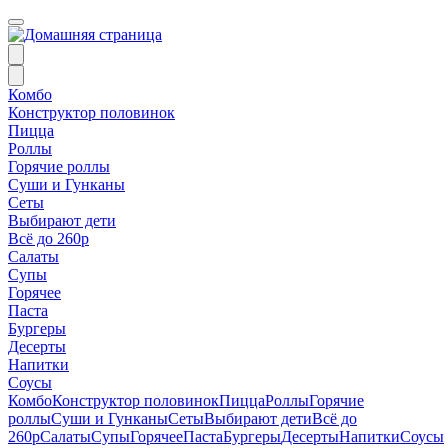
Комбо
Конструктор половинок
Пицца
Роллы
Горячие роллы
Суши и Гунканы
Сеты
Выбирают дети
Всё до 260р
Салаты
Супы
Горячее
Паста
Бургеры
Десерты
Напитки
Соусы
Комбо
Конструктор половинок
Пицца
Роллы
Горячие
роллы
Суши и Гунканы
Сеты
Выбирают дети
Всё до
260р
Салаты
Супы
Горячее
Паста
Бургеры
Десерты
Напитки
Соусы