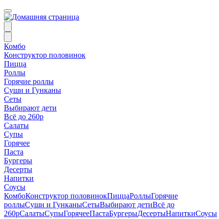
Комбо
Конструктор половинок
Пицца
Роллы
Горячие роллы
Суши и Гунканы
Сеты
Выбирают дети
Всё до 260р
Салаты
Супы
Горячее
Паста
Бургеры
Десерты
Напитки
Соусы
Комбо
Конструктор половинок
Пицца
Роллы
Горячие
роллы
Суши и Гунканы
Сеты
Выбирают дети
Всё до
260р
Салаты
Супы
Горячее
Паста
Бургеры
Десерты
Напитки
Соусы